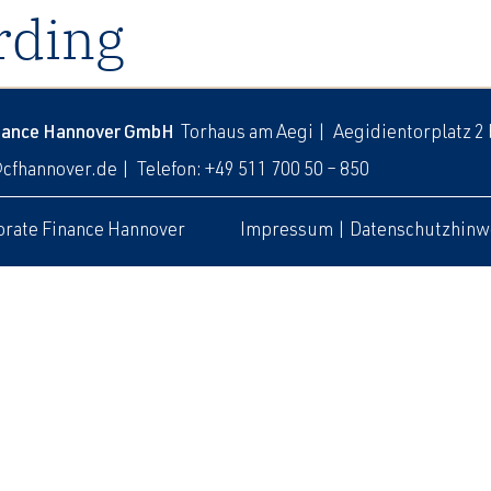
rding
inance Hannover GmbH
Torhaus am Aegi | Aegidientorplatz 2
@cfhannover.de
| Telefon: +49 511 700 50 – 850
rate Finance Hannover
Impressum
|
Datenschutzhinw