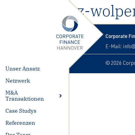
06-maz-wolpe
Corporate F
E-Mail:
info
© 2026 Corpo
Unser Ansatz
Netzwerk
M&A
Transaktionen
Case Studys
Referenzen
Das Team