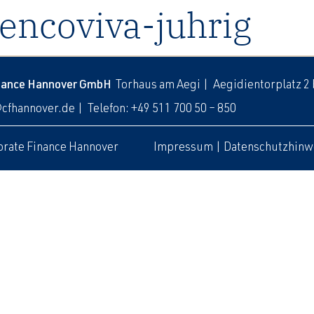
encoviva-juhrig
inance Hannover GmbH
Torhaus am Aegi | Aegidientorplatz 2
@cfhannover.de
| Telefon: +49 511 700 50 – 850
rate Finance Hannover
Impressum
|
Datenschutzhinw