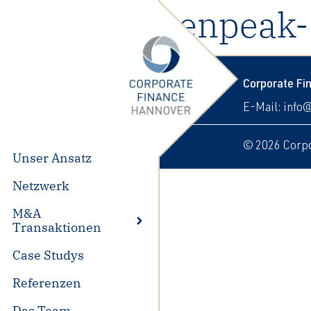
08-greenpeak-
Corporate F
E-Mail:
info
© 2026 Corpo
Unser Ansatz
Netzwerk
M&A
Transaktionen
Case Studys
Referenzen
Das Team