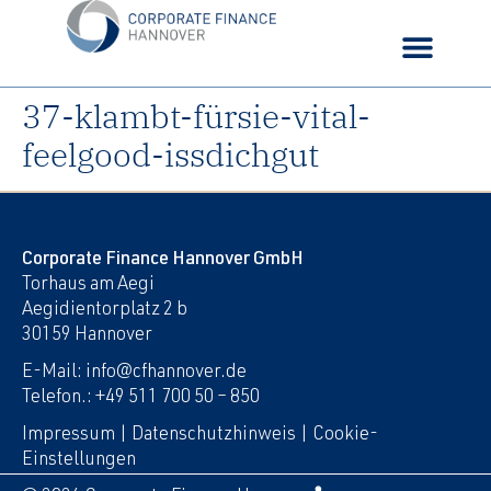
37-klambt-fürsie-vital-
feelgood-issdichgut
Corporate Finance Hannover GmbH
Torhaus am Aegi
Aegidientorplatz 2 b
30159 Hannover
E-Mail: info@cfhannover.de
Telefon.: +49 511 700 50 – 850
Impressum
|
Datenschutzhinweis
|
Cookie-
Einstellungen