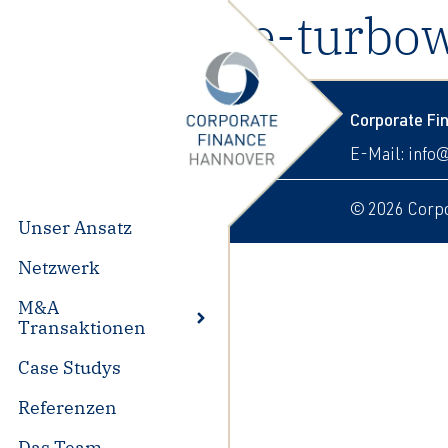
43-ewe-turbo
Corporate F
E-Mail:
info
© 2026 Corpo
Unser Ansatz
Netzwerk
M&A
Transaktionen
Case Studys
Referenzen
Das Team