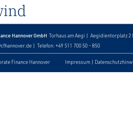
wind
inance Hannover GmbH
Torhaus am Aegi | Aegidientorplatz 2
@cfhannover.de
| Telefon: +49 511 700 50 – 850
rate Finance Hannover
Impressum
|
Datenschutzhinw